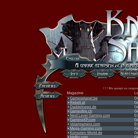
! ! ! We accept no respons
Magazine
L
•
Gamesplanet.be
D
•
Rebell.at
G
•
Daddelnews.de
G
•
Gamesfire.ch
G
•
Next Level Gaming.com
En
•
GamingXP.com
G
•
Volarigamers.com
En
•
Mega-Gaming.com
G
•
Konsolen-World.de
G
•
Heftig.com
G