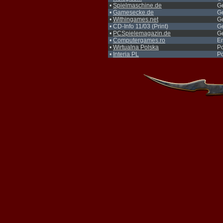
•
Spielmaschine.de
G
•
Gamesecke.de
G
•
Withingames.net
G
• CD-Info 11/03 (Print)
G
•
PCSpielemagazin.de
G
•
Computergames.ro
En
•
Wirtualna Polska
Po
•
Interia PL
Po